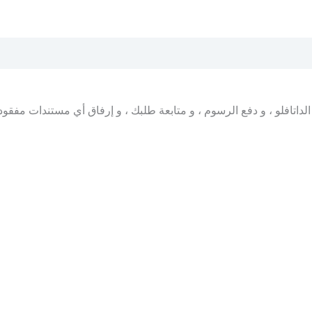
اتافلو ، و دفع الرسوم ، و متابعة طلبك ، و إرفاق أي مستندات مفقود