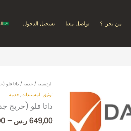
من نحن ؟
تواصل معنا
تسجيل الدخول
ال
كمية
الرئيسية
/
خدمة
/ داتا فلو (خ
داتا
توثيق المستندات
,
خدمة
فلو
داتا فلو (خريج جد
(خريج
جديد)
649,00
ر.س
–
00