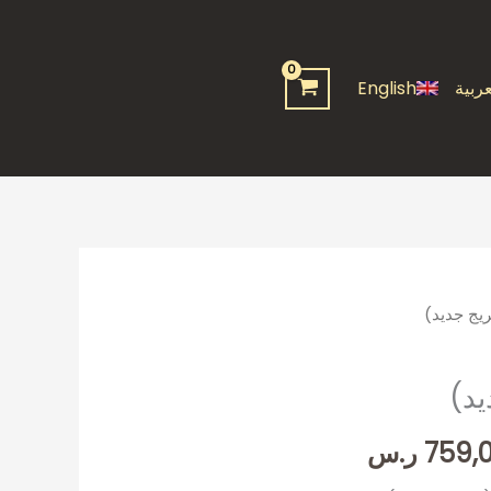
من
خلال
عربية
English
ريج جديد)
نطاق
السعر:
يد)
من
759,
ر.س